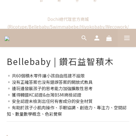
2
5
2
4
1
2
2
6
1
9
6
8
Swimmabebe新品優惠結束
Dochi總代理官方商城
9
9
1
4
1
3
0
1
:
1
5
:
0
8
:
5
7
(Ricotype/Bellebaby/Swimmabebe/Hiyokobaby/Wecowork/
8
9
9
8
0
3
0
2
日
時
分
秒
0
0
4
7
4
6
PLAYJOY
7
8
8
7
2
1
3
6
3
5
6
7
7
6
1
0
2
5
2
4
5
6
6
5
0
1
4
1
3
4
5
新加入會員享首購禮$100!
5
9
4
9
0
3
0
2
3
4
4
8
3
8
2
1
2
3
3
7
2
7
9
Bellebaby | 鑽石益智積木
1
0
1
2
2
6
1
9
6
8
Swimmabebe新品優惠結束
0
0
1
:
1
5
:
0
8
:
5
7
日
時
分
秒
◦ 共60個積木零件讓小孩自由搭建不設限
0
0
4
7
4
6
◦ 沒有正確答案也沒有錯誤答案的開放式教具
3
6
3
5
◦ 邊玩邊發展孩子的思考能力加強擴散性思考
2
5
2
4
◦ 獲得韓國KC認證&台灣BSMI商檢認證
1
4
1
3
◦ 安全認證未檢測出任何有害成分的安全材質
0
3
0
2
◦ 有助於孩子小肌肉操作、手眼協調、創造力、專注力、空間認
2
1
知、數量數學概念、色彩覺察
1
0
0