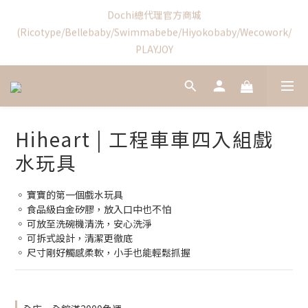
6
6
7
6
7
0
1
1
2
1
5
8
5
2
Swimmabebe新品優惠結束
5
5
6
5
9
9
6
0
0
:
1
0
:
4
7
:
4
1
4
4
新加入會員享首購禮$100!
5
4
8
8
5
日
時
分
秒
0
3
6
3
0
3
3
4
3
7
7
4
2
5
2
2
2
3
2
6
9
6
3
1
4
1
1
1
2
1
5
8
5
2
Swimmabebe新品優惠結束
0
3
0
0
0
:
1
0
:
4
7
:
4
1
2
日
時
分
秒
0
3
6
3
0
1
2
5
2
Hiheart | 工程車車四入組戲
0
1
4
1
水玩具
0
3
0
2
1
◦ 寶寶的第一個戲水玩具
0
◦ 食品級白金矽膠，放入口中也不怕
◦ 可放至洗碗機清洗，安心洗淨
◦ 可拆式設計，清潔更徹底
◦ 尺寸剛好觸感柔軟，小手也能輕鬆抓握