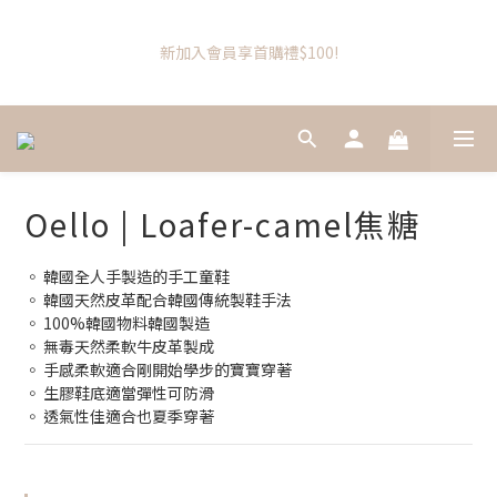
5
5
5
5
2
2
5
5
3
3
2
2
4
4
1
1
Bellebaby新品軌道小火車首團優惠上架
Bellebaby新品軌道小火車首團優惠上架
4
4
4
4
1
1
4
4
:
:
2
2
1
1
:
:
3
3
0
0
:
:
3
3
3
3
日
日
時
時
分
分
秒
秒
0
0
3
3
1
1
0
0
2
2
2
2
2
2
2
2
0
0
1
1
1
1
1
1
1
1
0
0
0
0
Dochi總代理官方商城
0
0
9
0
0
(Ricotype/Bellebaby/Swimmabebe/Hiyokobaby/Wecowork/
9
9
8
PLAYJOY
8
9
8
7
Oello | Loafer-camel焦糖
7
8
7
9
6
9
9
6
9
7
6
8
5
8
8
5
8
新加入會員享首購禮$100!
6
5
7
4
7
◦ 韓國全人手製造的手工童鞋
7
4
7
5
4
6
3
6
◦ 韓國天然皮革配合韓國傳統製鞋手法
6
3
6
4
3
5
2
5
◦ 100%韓國物料韓國製造
5
2
5
3
2
4
1
Bellebaby新品軌道小火車首團優惠上架
4
◦ 無毒天然柔軟牛皮革製成
4
1
4
:
2
1
:
3
0
:
3
◦ 手感柔軟適合剛開始學步的寶寶穿著
3
日
時
分
秒
0
3
1
0
2
2
◦ 生膠鞋底適當彈性可防滑
2
2
0
1
1
◦ 透氣性佳適合也夏季穿著
1
1
0
0
0
0