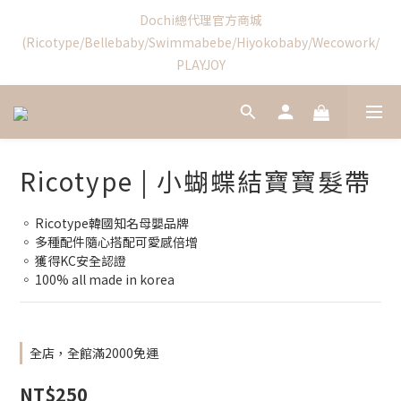
4
0
1
3
2
2
3
8
3
4
Swimmabebe新品優惠結束
Dochi總代理官方商城
9
3
0
2
:
1
1
:
2
7
:
2
3
(Ricotype/Bellebaby/Swimmabebe/Hiyokobaby/Wecowork/
8
9
9
2
日
時
分
秒
1
0
0
1
6
1
2
PLAYJOY
7
9
8
8
9
9
1
0
0
5
0
1
6
8
7
7
8
8
9
0
4
0
5
7
6
6
7
7
8
3
4
6
新加入會員享首購禮$100!
5
5
6
6
7
2
3
5
4
4
5
5
6
1
2
4
3
3
4
9
4
5
Ricotype | 小蝴蝶結寶寶髮帶
0
1
3
2
2
3
8
3
4
Swimmabebe新品優惠結束
0
2
:
1
1
:
2
7
:
2
3
日
時
分
秒
◦ Ricotype韓國知名母嬰品牌
1
0
0
1
6
1
2
◦ 多種配件隨心搭配可愛感倍增
0
0
5
0
1
◦ 獲得KC安全認證 
4
0
◦ 100% all made in korea
3
2
1
0
全店，全館滿2000免運
NT$250