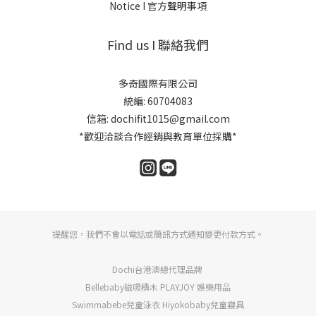
Notice I 官方聲明事項
Find us I 聯絡我們
多奇國際有限公司
統編: 60704083
信箱: dochifit1015@gmail.com
*歡迎洽談合作經銷與教育單位採購*
提醒您，我們不會以電話或簡訊方式通知變更付款方式。
Dochi台港澳總代理品牌
Bellebaby磁吸積木 PLAYJOY 娛樂用品
Swimmabebe兒童泳衣 Hiyokobaby兒童寢具