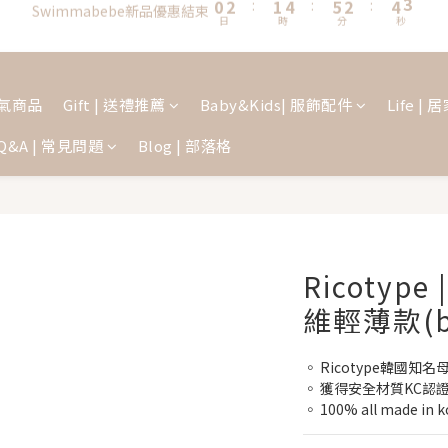
1
3
2
5
6
3
5
2
0
2
3
0
2
5
7
6
9
7
9
6
0
2
:
1
4
:
5
2
:
4
1
官方商城(Ricotype/Bellebaby/Swimmabebe/Hiyokobaby/Wecowor
Swimmabebe新品優惠結束
1
2
1
4
6
5
8
9
6
8
5
日
時
分
秒
1
0
3
4
1
3
0
0
1
0
3
5
4
7
8
5
7
4
0
2
3
0
2
新加入會員享首購禮$100!
0
2
4
3
6
7
4
6
3
1
2
1
1
3
2
5
6
3
5
2
 人氣商品
Gift | 送禮推薦
Baby&Kids| 服飾配件
Life |
0
1
0
0
2
:
1
4
:
5
2
:
4
1
Swimmabebe新品優惠結束
0
日
時
分
秒
Q&A | 常見問題
Blog | 部落格
1
0
3
4
1
3
0
0
2
3
0
2
1
2
1
0
1
0
0
Ricotyp
維輕薄款(b
◦ Ricotype韓國知
◦ 獲得安全材質KC認證
◦ 100% all made in k