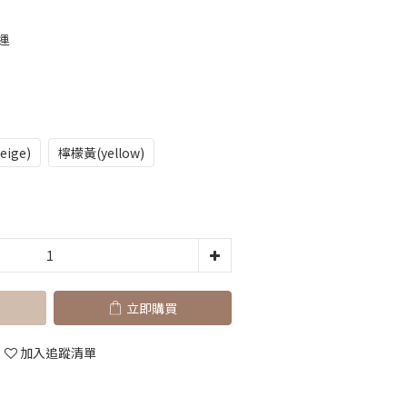
運
eige)
檸檬黃(yellow)
立即購買
加入追蹤清單