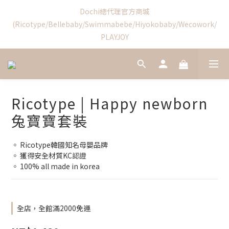
3
0
PLAYJOY
1
3
1
9
6
1
1
3
7
9
7
7
7
9
Swimmabebe新品優惠結束
2
0
2
:
0
8
:
5
0
:
0
2
6
8
6
6
6
8
1
日
時
分
秒
1
7
4
1
5
7
5
5
5
7
0
0
6
3
0
4
6
新加入會員享首購禮$100!
4
9
4
4
6
5
2
3
5
3
8
3
3
5
4
1
2
4
2
7
2
2
4
3
0
1
3
1
9
6
1
1
3
Swimmabebe新品優惠結束
2
0
2
:
0
8
:
5
0
:
0
2
日
時
分
秒
Ricotype | Happy newborn
1
1
7
4
1
0
0
6
3
0
兔寶寶套裝
5
2
4
1
◦ Ricotype韓國知名母嬰品牌
3
0
◦ 獲得安全材質KC認證 
2
◦ 100% all made in korea
1
0
全店，全館滿2000免運