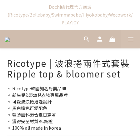
(Ricotype/Bellebaby/Swimmabebe/Hiyokobaby/Wecowork/
8
8
9
8
1
3
1
3
1
7
2
9
1
4
Swimmabebe新品優惠結束
PLAYJOY
7
9
7
8
7
0
2
0
2
:
0
6
:
1
8
:
0
3
6
8
6
7
6
9
1
日
時
分
秒
1
5
0
7
2
5
7
5
6
5
8
0
0
4
6
1
4
6
新加入會員享首購禮$100!
4
5
4
7
3
5
0
3
5
3
9
4
3
6
2
4
2
4
2
8
3
2
5
1
3
1
3
1
7
2
9
1
4
Swimmabebe新品優惠結束
0
2
0
2
:
0
6
:
1
8
:
0
3
Ricotype | 波浪捲兩件式套裝
1
日
時
分
秒
1
5
0
7
2
0
Ripple top & bloomer set
0
4
6
1
3
5
0
2
4
◦ Ricotype韓國知名母嬰品牌
1
3
◦ 新生兒&嬰幼兒衣物專屬品牌
0
2
◦ 可愛波浪捲捲邊設計
1
◦ 黑白撞色可愛配色
0
◦ 輕薄面料適合夏日穿著
◦ 獲得安全材質KC認證 
◦ 100% all made in korea