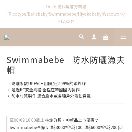
1
2
4
0
1
1
2
1
5
6
8
4
5
Swimmabebe新品優惠結束
Dochi總代理官方商城
9
9
0
1
3
0
0
1
:
0
4
:
5
7
:
3
4
(Ricotype/Bellebaby/Swimmabebe/Hiyokobaby/Wecowork/
8
9
8
0
2
日
時
分
秒
0
3
4
6
2
3
PLAYJOY
7
8
7
1
2
3
5
1
2
6
7
6
9
0
1
2
4
0
1
5
6
5
9
8
9
0
1
3
0
4
5
新加入會員享首購禮$100!
4
8
9
7
8
0
2
3
4
3
7
8
6
7
1
2
3
2
6
7
9
5
6
Swimmabebe | 防水防曬漁夫
0
1
2
1
5
6
8
4
5
Swimmabebe新品優惠結束
帽
0
1
:
0
4
:
5
7
:
3
4
日
時
分
秒
0
3
4
6
2
3
2
3
5
1
2
◦ 防曬系數UPF50+ 阻隔至少99%的紫外線
1
2
4
0
1
◦ 通過KC安全認證 全程在韓國國內製作
0
1
3
0
◦ 防水材質製作 適合戲水或各種戶外活動穿戴
0
2
1
0
至
08/09 16:00
截止
指定分類，📢新品上市優惠👙
Swimmabebe全館👙滿$3000折抵$100; 滿$6000折抵$200(可