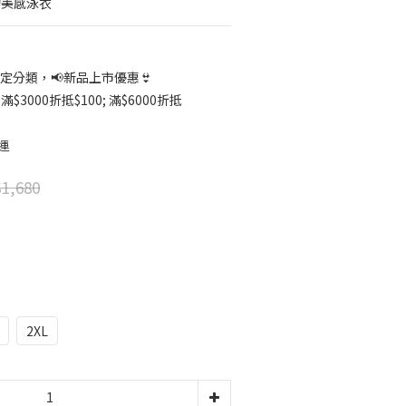
的美感泳衣
定分類，📢新品上市優惠👙
滿$3000折抵$100; 滿$6000折抵
運
1,680
2XL