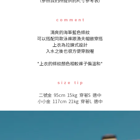
（參照我們所提供的尺寸參考表）
c o m m e n t
清爽的海軍藍色條紋
可以搭配同款泳褲跟漁夫帽做穿搭
上衣為拉鍊式設計
入水之後也很方便穿脫喔
*上衣的條紋顏色相較褲子偏溫和*
s i z e t i p
二號金 95cm 15kg 穿著S 適中
小小金 117cm 21kg 穿著L 適中