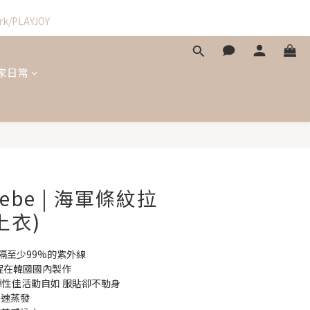
k/PLAYJOY
 居家日常
立即購買
bebe | 海軍條紋拉
上衣)
 阻隔至少99%的紫外線
全程在韓國國內製作
 布料彈性佳活動自如 服貼卻不勒身 
速蒸發 