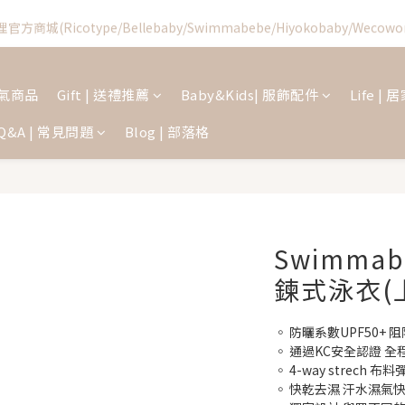
1
2
2
9
3
2
4
7
6
0
1
4
5
6
6
7
6
8
0
1
:
1
8
:
2
1
:
3
6
官方商城(Ricotype/Bellebaby/Swimmabebe/Hiyokobaby/Wecowor
Swimmabebe新品優惠結束
5
0
3
4
5
5
6
5
7
日
時
分
秒
0
0
7
1
0
2
5
4
2
3
4
4
5
4
6
9
6
0
1
4
新加入會員享首購禮$100!
3
1
2
3
3
4
3
5
8
5
0
3
2
0
1
2
2
9
3
2
4
7
 人氣商品
Gift | 送禮推薦
Baby&Kids| 服飾配件
Life |
4
2
1
0
1
:
1
8
:
2
1
:
3
6
Swimmabebe新品優惠結束
3
1
日
時
分
秒
0
Q&A | 常見問題
Blog | 部落格
0
0
7
1
0
2
5
2
0
6
0
1
4
1
5
0
3
0
4
2
3
1
2
0
Swimma
1
0
鍊式泳衣(
◦ 防曬系數UPF50+
◦ 通過KC安全認證 
◦ 4-way strech
◦ 快乾去濕 汗水濕氣快