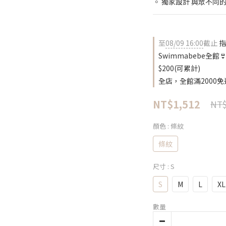
◦ 獨家設計 與眾不同
至
08/09 16:00
截止
指
Swimmabebe全館👙
$200(可累計)
全店，全館滿2000免
NT$1,512
NT$
顏色
: 條紋
條紋
尺寸
: S
S
M
L
XL
數量