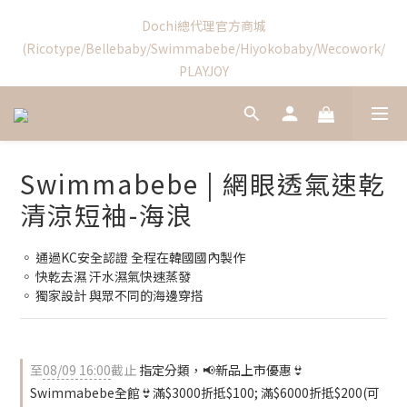
1
6
2
6
1
1
3
3
5
6
Swimmabebe新品優惠結束
Dochi總代理官方商城
9
9
0
5
1
5
0
0
:
2
2
:
4
9
:
5
9
(Ricotype/Bellebaby/Swimmabebe/Hiyokobaby/Wecowork/
8
8
4
0
4
日
時
分
秒
1
1
3
8
4
8
PLAYJOY
7
7
9
9
3
3
0
0
2
7
3
7
6
6
8
8
2
2
1
6
2
6
5
5
7
7
9
1
1
0
5
1
5
4
4
新加入會員享首購禮$100!
6
6
8
9
0
0
4
0
4
3
3
5
5
7
8
3
3
2
2
4
4
6
7
Swimmabebe | 網眼透氣速乾
2
2
1
1
3
3
5
6
Swimmabebe新品優惠結束
1
1
清涼短袖-海浪
0
0
:
2
2
:
4
9
:
5
9
0
0
日
時
分
秒
1
1
3
8
4
8
0
0
2
7
3
7
◦ 通過KC安全認證 全程在韓國國內製作
1
6
2
6
◦ 快乾去濕 汗水濕氣快速蒸發 
0
5
1
5
◦ 獨家設計 與眾不同的海邊穿搭
4
0
4
3
3
2
2
1
1
至
08/09 16:00
截止
指定分類，📢新品上市優惠👙
0
0
Swimmabebe全館👙滿$3000折抵$100; 滿$6000折抵$200(可