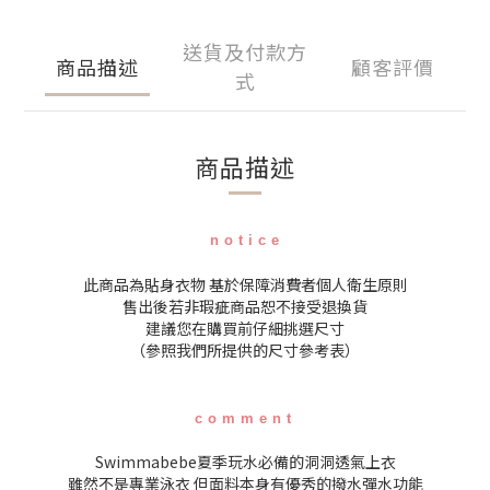
送貨及付款方
商品描述
顧客評價
式
商品描述
n o t i c e
此商品為貼身衣物 基於保障消費者個人衛生原則
售出後若非瑕疵商品恕不接受退換貨
建議您在購買前仔細挑選尺寸
（參照我們所提供的尺寸參考表）
c o m m e n t
Swimmabebe夏季玩水必備的洞洞透氣上衣
雖然不是專業泳衣 但面料本身有優秀的撥水彈水功能