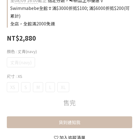
至
08/09 16:00
截止
指定分類，📢新品上市優惠👙
Swimmabebe全館👙滿$3000折抵$100; 滿$6000折抵$200(可
累計)
全店，全館滿2000免運
NT$2,880
顏色
: 丈青(navy)
丈青(navy)
尺寸
: XS
XS
S
M
L
XL
售完
貨到通知我
加入追蹤清單