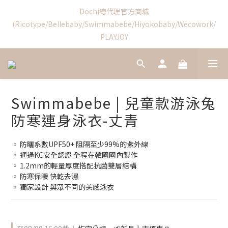
6
8
7
6
0
1
1
3
2
8
1
9
6
6
Swimmabebe新品優惠結束
5
7
6
5
0
0
2
:
1
7
:
0
8
:
5
5
4
6
新加入會員享首購禮$100!
5
4
9
9
日
時
分
秒
1
0
6
7
4
4
3
5
4
3
8
8
0
5
6
3
3
2
4
3
9
2
7
7
4
5
2
2
1
3
2
8
1
9
6
6
Swimmabebe新品優惠結束
3
4
1
1
0
2
:
1
7
:
0
8
:
5
5
2
3
0
0
日
時
分
秒
1
0
6
7
4
4
1
2
0
5
6
3
3
Swimmabebe | 兒童款游泳兔
0
1
4
5
2
2
0
3
4
1
1
防寒連身泳衣-丈青
2
3
0
0
1
2
◦ 防曬系數UPF50+ 阻隔至少99%的紫外線
0
1
◦ 通過KC安全認證 全程在韓國國內製作
0
◦ 1.2mm的輕量厚度搭配抗菌雙層結構
◦ 防寒保暖 快乾去濕 
◦ 獨家設計 與眾不同的美感泳衣